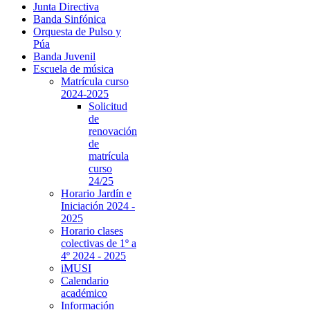
Junta Directiva
Banda Sinfónica
Orquesta de Pulso y
Púa
Banda Juvenil
Escuela de música
Matrícula curso
2024-2025
Solicitud
de
renovación
de
matrícula
curso
24/25
Horario Jardín e
Iniciación 2024 -
2025
Horario clases
colectivas de 1º a
4º 2024 - 2025
iMUSI
Calendario
académico
Información