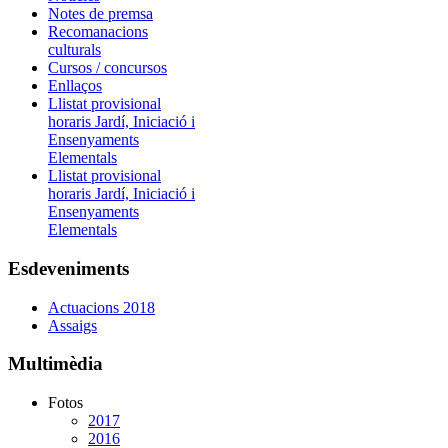
Notes de premsa
Recomanacions
culturals
Cursos / concursos
Enllaços
Llistat provisional
horaris Jardí, Iniciació i
Ensenyaments
Elementals
Llistat provisional
horaris Jardí, Iniciació i
Ensenyaments
Elementals
Esdeveniments
Actuacions 2018
Assaigs
Multimèdia
Fotos
2017
2016