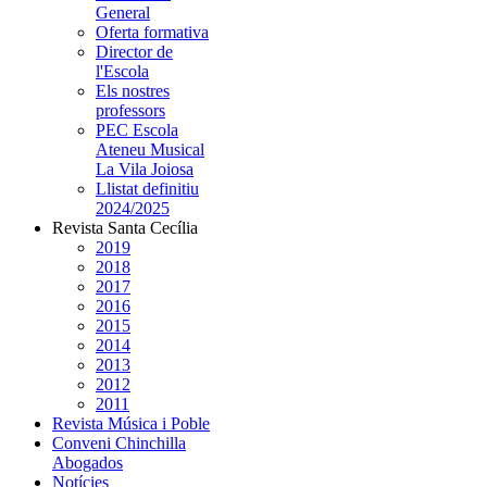
General
Oferta formativa
Director de
l'Escola
Els nostres
professors
PEC Escola
Ateneu Musical
La Vila Joiosa
Llistat definitiu
2024/2025
Revista Santa Cecília
2019
2018
2017
2016
2015
2014
2013
2012
2011
Revista Música i Poble
Conveni Chinchilla
Abogados
Notícies