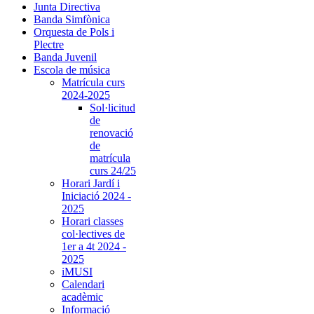
Junta Directiva
Banda Simfònica
Orquesta de Pols i
Plectre
Banda Juvenil
Escola de música
Matrícula curs
2024-2025
Sol·licitud
de
renovació
de
matrícula
curs 24/25
Horari Jardí i
Iniciació 2024 -
2025
Horari classes
col·lectives de
1er a 4t 2024 -
2025
iMUSI
Calendari
acadèmic
Informació